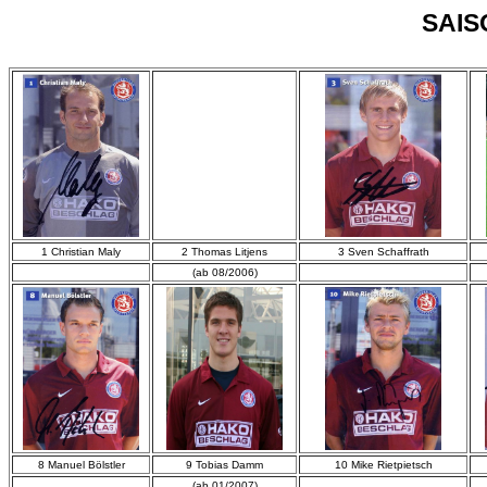
SAIS
1 Christian Maly
2 Thomas Litjens
3 Sven Schaffrath
(ab 08/2006)
8 Manuel Bölstler
9 Tobias Damm
10 Mike Rietpietsch
(ab 01/2007)