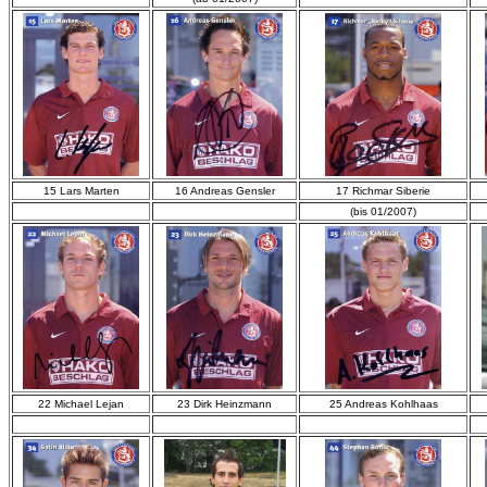
15 Lars Marten
16 Andreas Gensler
17 Richmar Siberie
(bis 01/2007)
22 Michael Lejan
23 Dirk Heinzmann
25 Andreas Kohlhaas