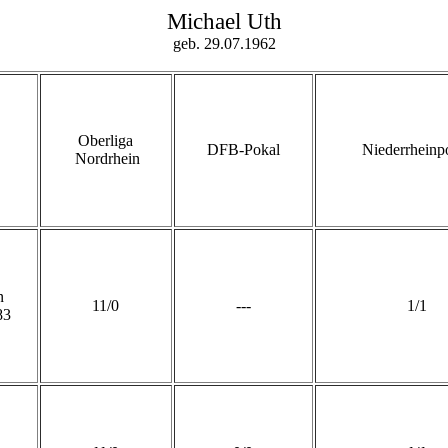
Michael Uth
geb. 29.07.1962
Oberliga
DFB-Pokal
Niederrheinp
Nordrhein
n
11/0
---
1/1
83