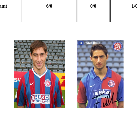
amt
6/0
0/0
1/