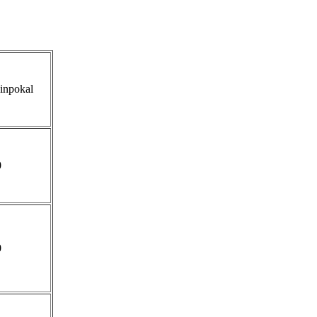
inpokal
0
0