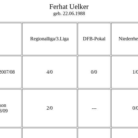
Ferhat Uelker
geb. 22.06.1988
Regionalliga/3.Liga
DFB-Pokal
Niederrhe
2007/08
4/0
0/0
1/
son
2/0
---
0/
8/09