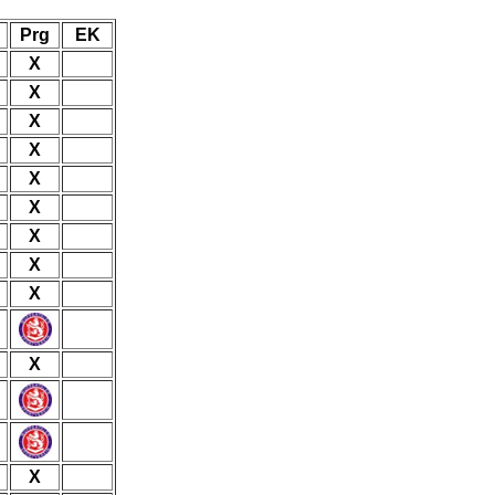
Prg
EK
X
X
X
X
X
X
X
X
X
X
X