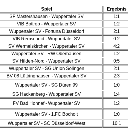
Spiel
Ergebnis
SF Mastershausen - Wuppertaler SV
1:1
VfB Bottrop - Wuppertaler SV
1:2
Wuppertaler SV - Fortuna Düsseldorf
2:1
VfB Remscheid - Wuppertaler SV
0:2
SV Wermelskirchen - Wuppertaler SV
4:2
Wuppertaler SV - RW Oberhausen
1:2
SV Hilden-Nord - Wuppertaler SV
0:5
Wuppertaler SV - SG Union Solingen
2:1
BV 08 Lüttringhausen - Wuppertaler SV
2:3
Wuppertaler SV - SG Düren 99
1:0
SG Hackenberg - Wuppertaler SV
1:4
FV Bad Honnef - Wuppertaler SV
1:2
Wuppertaler SV - 1.FC Bocholt
1:0
Wuppertaler SV - SC Düsseldorf-West
10:1