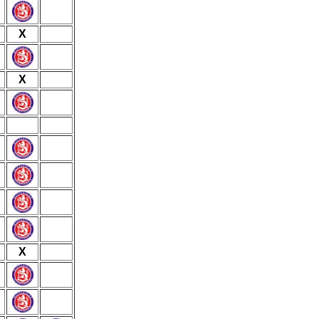
X
X
X