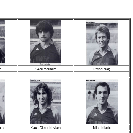
r
Gerd Merheim
Detlef Pirsig
tta
Klaus-Dieter Nuyken
Milan Nikolic