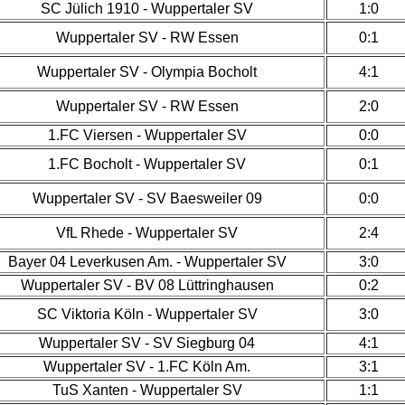
SC Jülich 1910 - Wuppertaler SV
1:0
Wuppertaler SV - RW Essen
0:1
Wuppertaler SV - Olympia Bocholt
4:1
Wuppertaler SV - RW Essen
2:0
1.FC Viersen - Wuppertaler SV
0:0
1.FC Bocholt - Wuppertaler SV
0:1
Wuppertaler SV - SV Baesweiler 09
0:0
VfL Rhede - Wuppertaler SV
2:4
Bayer 04 Leverkusen Am. - Wuppertaler SV
3:0
Wuppertaler SV - BV 08 Lüttringhausen
0:2
SC Viktoria Köln - Wuppertaler SV
3:0
Wuppertaler SV - SV Siegburg 04
4:1
Wuppertaler SV - 1.FC Köln Am.
3:1
TuS Xanten - Wuppertaler SV
1:1