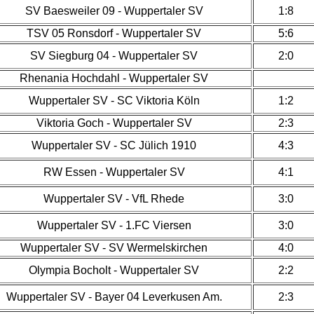
SV Baesweiler 09 - Wuppertaler SV
1:8
TSV 05 Ronsdorf - Wuppertaler SV
5:6
SV Siegburg 04 - Wuppertaler SV
2:0
Rhenania Hochdahl - Wuppertaler SV
Wuppertaler SV - SC Viktoria Köln
1:2
Viktoria Goch - Wuppertaler SV
2:3
Wuppertaler SV - SC Jülich 1910
4:3
RW Essen - Wuppertaler SV
4:1
Wuppertaler SV - VfL Rhede
3:0
Wuppertaler SV - 1.FC Viersen
3:0
Wuppertaler SV - SV Wermelskirchen
4:0
Olympia Bocholt - Wuppertaler SV
2:2
Wuppertaler SV - Bayer 04 Leverkusen Am.
2:3