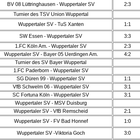
BV 08 Lüttringhausen - Wuppertaler SV
2:3
Turnier des TSV Union Wuppertal
Wuppertaler SV - TuS Xanten
1:1
SW Essen - Wuppertaler SV
3:3
1.FC Köln Am. - Wuppertaler SV
2:3
Wuppertaler SV - Bayer 05 Uerdingen Am.
4:2
Turnier des SV Bayer Wuppertal
1.FC Paderborn - Wuppertaler SV
SG Düren 99 - Wuppertaler SV
1:1
VfB Schwelm 06 - Wuppertaler SV
3:1
SC Fortuna Köln - Wuppertaler SV
3:1
Wuppertaler SV - MSV Duisburg
Wuppertaler SV - VfB Remscheid
2:1
Wuppertaler SV - FV Bad Honnef
1:0
Wuppertaler SV -Viktoria Goch
3:0