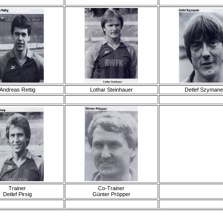
Andreas Rettig
Lothar Steinhauer
Detlef Szyman
Trainer
Co-Trainer
Detlef Pirsig
Günter Pröpper