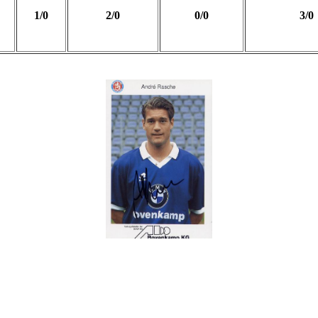
1/0
2/0
0/0
3/0