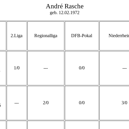
André Rasche
geb. 12.02.1972
2.Liga
Regionalliga
DFB-Pokal
Niederrhei
1/0
---
0/0
---
4
---
2/0
0/0
3/0
5