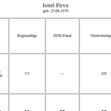
Ionel Pirvu
geb. 25.06.1970
Regionalliga
DFB-Pokal
Niederrheinp
n
7/1
---
0/0
98