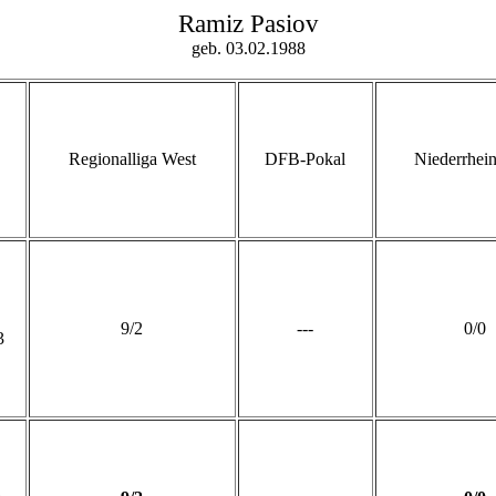
Ramiz Pasiov
geb. 03.02.1988
Regionalliga West
DFB-Pokal
Niederrhei
9/2
---
0/0
3