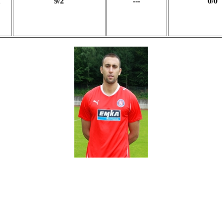
9/2
---
0/0