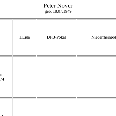
Peter Nover
geb. 18.07.1949
1.Liga
DFB-Pokal
Niederrheinpo
on
74