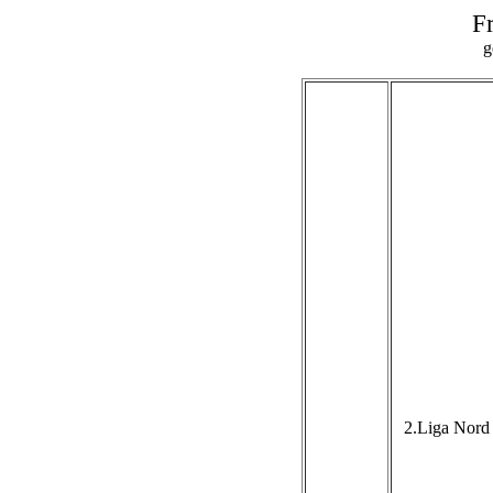
F
g
2.Liga Nord