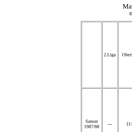
Mat
g
2.Liga
Ober
Saison
---
11
1987/88