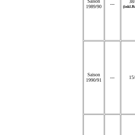
Saison
38
---
1989/90
(inkl.R
Saison
---
15
1990/91