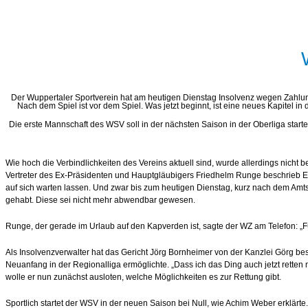
Der Wuppertaler Sportverein hat am heutigen Dienstag Insolvenz wegen Zahlungs
Nach dem Spiel ist vor dem Spiel. Was jetzt beginnt, ist eine neues Kapitel in d
Die erste Mannschaft des WSV soll in der nächsten Saison in der Oberliga start
Wie hoch die Verbindlichkeiten des Vereins aktuell sind, wurde allerdings nicht
Vertreter des Ex-Präsidenten und Hauptgläubigers Friedhelm Runge beschrieb 
auf sich warten lassen. Und zwar bis zum heutigen Dienstag, kurz nach dem Amts
gehabt. Diese sei nicht mehr abwendbar gewesen.
Runge, der gerade im Urlaub auf den Kapverden ist, sagte der WZ am Telefon: „Fü
Als Insolvenzverwalter hat das Gericht Jörg Bornheimer von der Kanzlei Görg b
Neuanfang in der Regionalliga ermöglichte. „Dass ich das Ding auch jetzt retten
wolle er nun zunächst ausloten, welche Möglichkeiten es zur Rettung gibt.
Sportlich startet der WSV in der neuen Saison bei Null, wie Achim Weber erklärt