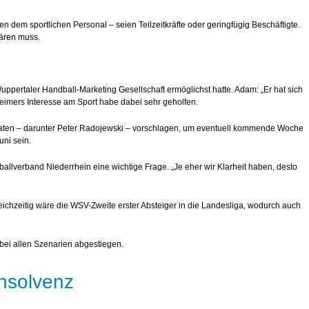
n dem sportlichen Personal – seien Teilzeitkräfte oder geringfügig Beschäftigte.
lären muss.
uppertaler Handball-Marketing Gesellschaft ermöglichst hatte. Adam: „Er hat sich
heimers Interesse am Sport habe dabei sehr geholfen.
idaten – darunter Peter Radojewski – vorschlagen, um eventuell kommende Woche
uni sein.
ballverband Niederrhein eine wichtige Frage. „Je eher wir Klarheit haben, desto
ichzeitig wäre die WSV-Zweite erster Absteiger in die Landesliga, wodurch auch
 bei allen Szenarien abgestiegen.
nsolvenz