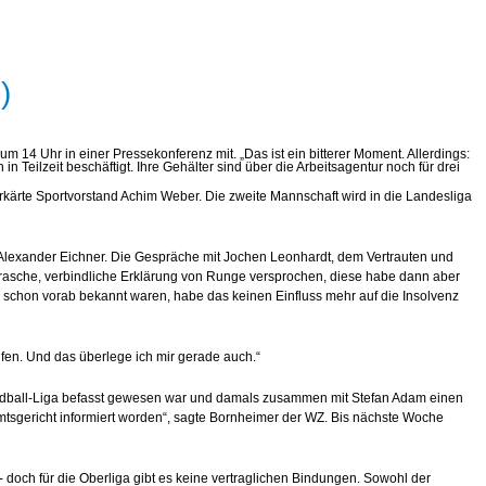
)
14 Uhr in einer Pressekonferenz mit. „Das ist ein bitterer Moment. Allerdings:
in Teilzeit beschäftigt. Ihre Gehälter sind über die Arbeitsagentur noch für drei
erkärte Sportvorstand Achim Weber. Die zweite Mannschaft wird in die Landesliga
te Alexander Eichner. Die Gespräche mit Jochen Leonhardt, dem Vertrauten und
rasche, verbindliche Erklärung von Runge versprochen, diese habe dann aber
r schon vorab bekannt waren, habe das keinen Einfluss mehr auf die Insolvenz
ufen. Und das überlege ich mir gerade auch.“
 Handball-Liga befasst gewesen war und damals zusammen mit Stefan Adam einen
 Amtsgericht informiert worden“, sagte Bornheimer der WZ. Bis nächste Woche
 doch für die Oberliga gibt es keine vertraglichen Bindungen. Sowohl der