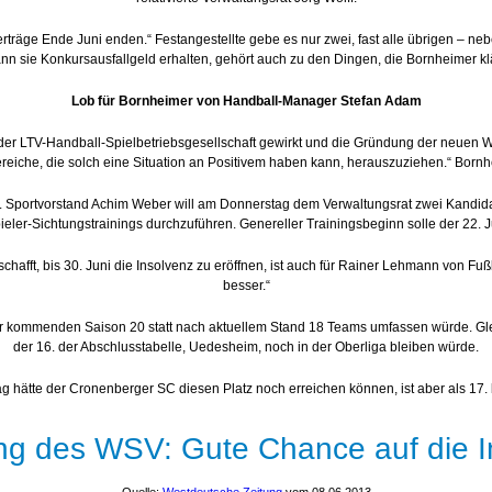
träge Ende Juni enden.“ Festangestellte gebe es nur zwei, fast alle übrigen – nebe
n sie Konkursausfallgeld erhalten, gehört auch zu den Dingen, die Bornheimer k
Lob für Bornheimer von Handball-Manager Stefan Adam
 der LTV-Handball-Spielbetriebsgesellschaft gewirkt und die Gründung der neuen W
Bereiche, die solch eine Situation an Positivem haben kann, herauszuziehen.“ Born
ben. Sportvorstand Achim Weber will am Donnerstag dem Verwaltungsrat zwei Kand
ieler-Sichtungstrainings durchzuführen. Genereller Trainingsbeginn solle der 22. J
chafft, bis 30. Juni die Insolvenz zu eröffnen, ist auch für Rainer Lehmann von Fuß
besser.“
der kommenden Saison 20 statt nach aktuellem Stand 18 Teams umfassen würde. Gle
der 16. der Abschlusstabelle, Uedesheim, noch in der Oberliga bleiben würde.
ag hätte der Cronenberger SC diesen Platz noch erreichen können, ist aber als 17.
ng des WSV: Gute Chance auf die I