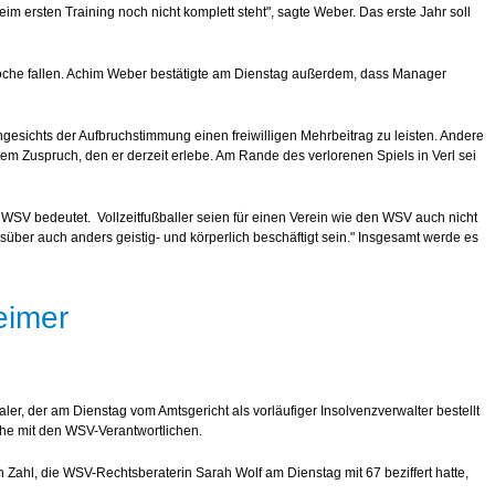
im ersten Training noch nicht komplett steht", sagte Weber. Das erste Jahr soll
 Woche fallen. Achim Weber bestätigte am Dienstag außerdem, dass Manager
gesichts der Aufbruchstimmung einen freiwilligen Mehrbeitrag zu leisten. Andere
m Zuspruch, den er derzeit erlebe. Am Rande des verlorenen Spiels in Verl sei
WSV bedeutet. Vollzeitfußballer seien für einen Verein wie den WSV auch nicht
süber auch anders geistig- und körperlich beschäftigt sein." Insgesamt werde es
eimer
er, der am Dienstag vom Amtsgericht als vorläufiger Insolvenzverwalter bestellt
che mit den WSV-Verantwortlichen.
Zahl, die WSV-Rechtsberaterin Sarah Wolf am Dienstag mit 67 beziffert hatte,