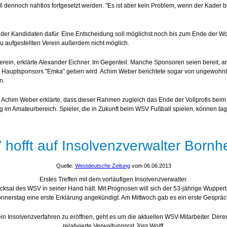
ll dennoch nahtlos fortgesetzt werden. "Es ist aber kein Problem, wenn der Kader be
er der Kandidaten dafür. Eine Entscheidung soll möglichst noch bis zum Ende der
neu aufgestellten Verein außerdem nicht möglich.
rein, erklärte Alexander Eichner. Im Gegenteil: Manche Sponsoren seien bereit, an
en Hauptsponsors "Emka" geben wird. Achim Weber berichtete sogar von ungewohnte
n.
Achim Weber erklärte, dass dieser Rahmen zugleich das Ende der Vollprofis beim 
ig im Amateurbereich. Spieler, die in Zukunft beim WSV Fußball spielen, können tag
hofft auf Insolvenzverwalter Bornh
Quelle:
Westdeutsche Zeitung
vom 06.06.2013
Erstes Treffen mit dem vorläufigen Insolvenzverwalter.
al des WSV in seiner Hand hält. Mit Prognosen will sich der 53-jährige Wuppertal
Donnerstag eine erste Erklärung angekündigt. Am Mittwoch gab es ein erste Gesprä
nsolvenzverfahren zu eröffnen, geht es um die aktuellen WSV-Mitarbeiter. Deren 
relativierte Verwaltungsrat Jörg Wolff.