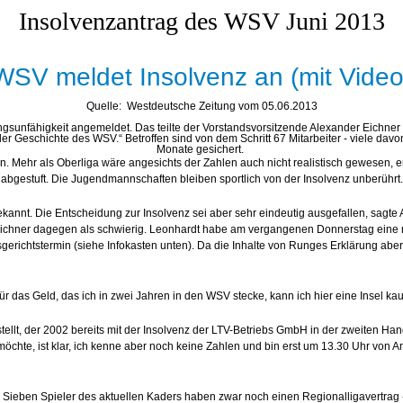
Insolvenzantrag des WSV Juni 2013
WSV meldet Insolvenz an (mit Video
Quelle: Westdeutsche Zeitung vom 05.06.2013
unfähigkeit angemeldet. Das teilte der Vorstandsvorsitzende Alexander Eichner um 
er Geschichte des WSV.“ Betroffen sind von dem Schritt 67 Mitarbeiter - viele davon 
Monate gesichert.
en. Mehr als Oberliga wäre angesichts der Zahlen auch nicht realistisch gewesen, 
abgestuft. Die Jugendmannschaften bleiben sportlich von der Insolvenz unberührt.
 bekannt. Die Entscheidung zur Insolvenz sei aber sehr eindeutig ausgefallen, sag
Eichner dagegen als schwierig. Leonhardt habe am vergangenen Donnerstag eine 
gerichtstermin (siehe Infokasten unten). Da die Inhalte von Runges Erklärung abe
r das Geld, das ich in zwei Jahren in den WSV stecke, kann ich hier eine Insel ka
estellt, der 2002 bereits mit der Insolvenz der LTV-Betriebs GmbH in der zweiten
 möchte, ist klar, ich kenne aber noch keine Zahlen und bin erst um 13.30 Uhr von
e. Sieben Spieler des aktuellen Kaders haben zwar noch einen Regionalligavertrag -