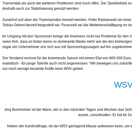
Trainerstab als auch die weiteren Positionen sind noch offen. Der Spielbetrieb so
deshalb auch zur Stabilisierung genutzt werden.
Zunächst soll aber der Trainerposten besetzt werden. Peter Radojewski sei ein
Tobias Gebert derzeit freigestellt sei. Finanziell sei die Weiterbeschäftigung im 
Im Umgang mit den Sponsoren bringe die Insolvenz nicht nur Probleme für den Ve
seien froh, dass es fortan keine so dominante Marke mehr wie die des bisherig
sogar ein Unternehmer von sich aus mit Sponsoringzusagen auf ihn zugekomme
Der Vorstand rechnet für die kommende Saison mit einem Etat von 800.000 Euro. 
realistisch - für junge Talente auch nicht angemessen. "Wir bewegen uns zukünft
nur noch wenige bezahlte Kräfte beim WSV geben.
WSV 
Jörg Bornheimer ist der Mann, der in den nächsten Tagen und Wochen das Schicks
wurde, zurückhalten. Er hat für 
Neben der Kardinalfrage, ob der WSV genügend Masse aufweisen kann, um ein I