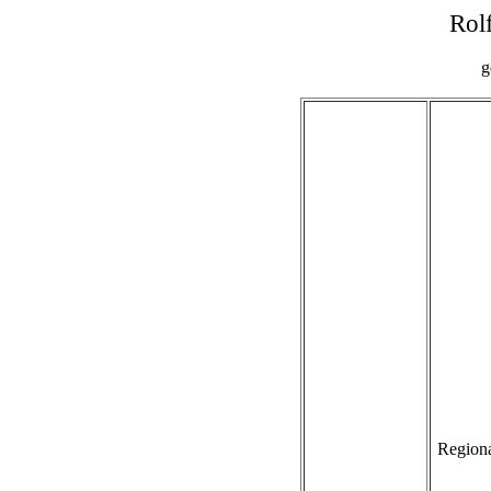
Rol
g
Regiona